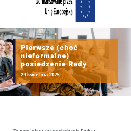
Pierwsze (choć
nieformalne)
posiedzenie Rady
29 kwietnia 2025
Za nami pierwsze posiedzenie Rady w