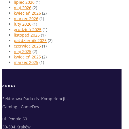
lipiec 2026
(1)
maj 2026
(2)
kwiecień 2026
(2)
marzec 2026
(1)
luty 2026
(1)
grudzień 2025
(1)
listopad 2025
(1)
październik 2025
(2)
czerwiec 2025
(1)
maj 2025
(2)
kwiecień 2025
(2)
marzec 2025
(1)
ADRES
Sektorowa Rada ds. Kompetencji –
Gaming i GameDev
ul. Podole 60
30-394 Kraków