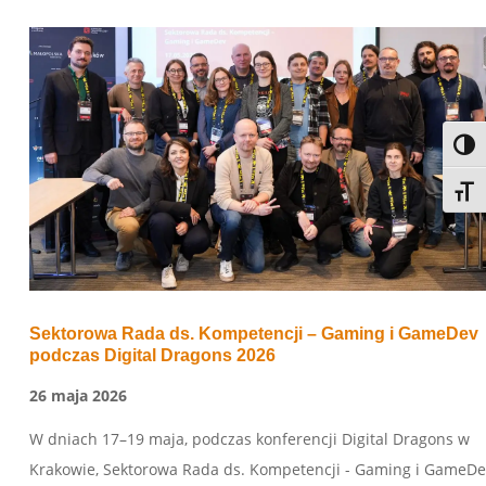
Przeł
Przeł
Sektorowa Rada ds. Kompetencji – Gaming i GameDev
podczas Digital Dragons 2026
26 maja 2026
W dniach 17–19 maja, podczas konferencji Digital Dragons w
Krakowie, Sektorowa Rada ds. Kompetencji - Gaming i GameDe