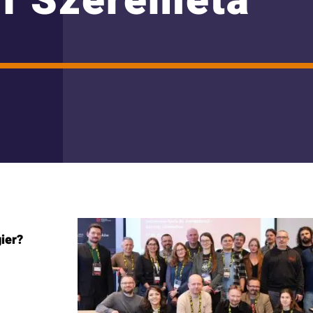
of Szeremeta
ier?